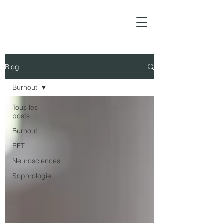
Blog
Burnout
Tous les
posts
Burnout
EFT
Neurosciences
Sophrologie