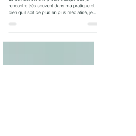
Burnout: De quoi parle-t-on ?
Le burnout est une problématique que je
rencontre très souvent dans ma pratique et
bien qu’il soit de plus en plus médiatisé, je...