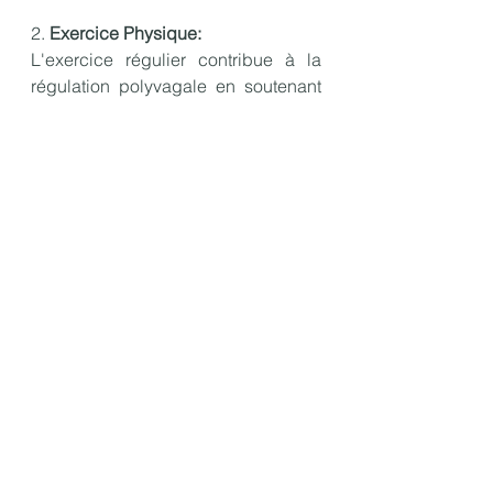
2. 
Exercice Physique:
L'exercice régulier contribue à la 
régulation polyvagale en soutenant 
la santé du système nerveux et en 
favorisant une réponse au stress 
plus équilibrée.
3. 
Pratiques de sophrologie:
La sophrologie et d'autres pratiques 
de pleine conscience peuvent aider 
à calmer le système nerveux, 
favorisant une régulation autonome 
plus efficace.
4. 
Relations Soutenantes:
Des relations sociales positives et 
sécurisantes contribuent à la 
régulation du système nerveux 