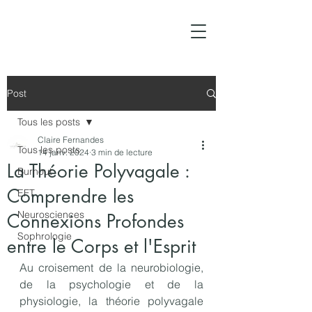
Post
Tous les posts
Claire Fernandes
Tous les posts
14 janv. 2024
3 min de lecture
La Théorie Polyvagale :
Burnout
Comprendre les
EFT
Neurosciences
Connexions Profondes
Sophrologie
entre le Corps et l'Esprit
Au croisement de la neurobiologie, 
de la psychologie et de la 
physiologie, la théorie polyvagale 